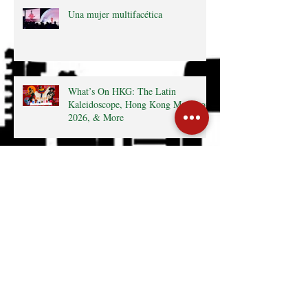
Una mujer multifacética
What’s On HKG: The Latin
Kaleidoscope, Hong Kong Marathon
2026, & More
Hola Hong Kong, Macau
What's On HKG: 12th Affordable Art
Fair, MexCham HK 10+
Anniversary, & More