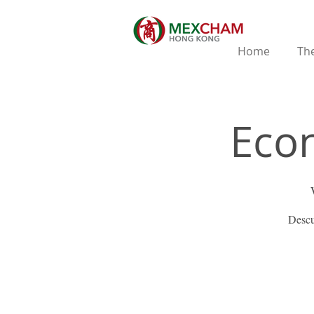
Home
The
Econ
Descu