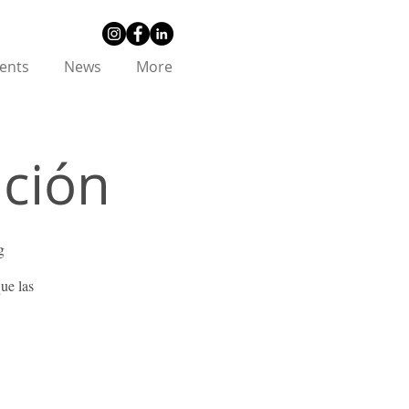
ents
News
More
nción
g
ue las